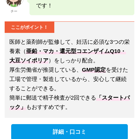
です！
チー
ここがポイント！
医師と薬剤師が監修して、妊活に必須な3つの栄
養素（
亜鉛・マカ・還元型コエンザイムQ10・
大豆ソイポリア
）をしっかり配合。
厚生労働省が推奨している、
GMP認定
を受けた
工場で管理・製造しているから、安心して継続
することができる。
簡単に郵送で精子検査が2回できる
「スタートパ
ック」
もおすすめです。
詳細・口コミ