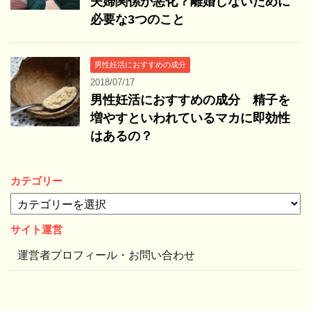
夫婦関係が悪化？離婚しないために
必要な3つのこと
男性妊活におすすめの成分
2018/07/17
男性妊活におすすめの成分 精子を
増やすといわれているマカに即効性
はあるの？
カテゴリー
カ
テ
ゴ
サイト運営
リ
運営者プロフィール・お問い合わせ
ー